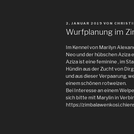
VERÖFFENTLICHT
2. JANUAR 2019
VON
CHRISTI
AM
Wurfplanung im Zi
Im Kennel von Marilyn Alexa
Neo und der hübschen Aziza e
Aziza ist eine feminine , im 
Hündin aus der Zucht von Dir
und aus dieser Verpaarung, 
einem schönen rotweizen.
Bei Interesse an einem Welpe
sich bitte mit Marylin in Verb
https://zimbalawenkosi.chien