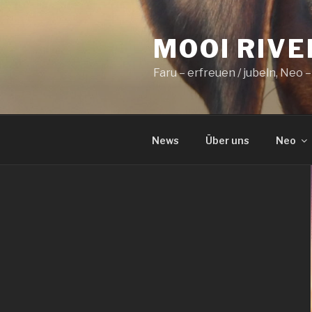
Zum
Inhalt
MOOI RIVE
springen
Faru – erfreuen / jubeln, Neo
News
Über uns
Neo