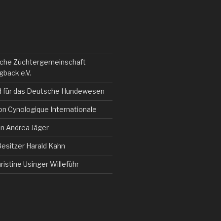
che Züchtergemeinschaft
back e.V.
d für das Deutsche Hundewesen
on Cynologique Internationale
in Andrea Jäger
esitzer Harald Kahn
istine Usinger-Willeführ