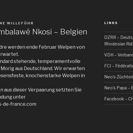
LINKS
NE WILLEFÜHR
mbalawé Nkosi – Belgien
DZRR – Deuts
Rhodesian Ridg
ndre werden ende Februar Welpen von
rwartet.
VDH – Verban
Standard stehende, temperamentvolle
FCI – Fédérati
g Morig aus Deutschland. Wir erwarten
wesensfeste, knochenstarke Welpen in
Neo’s Züchter
Neo’s Papa – B
n aus dieser Verpaarung setzten Sie
indung unter
Facebook – Chr
s-de-france.com