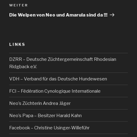
WEITER
Nächster
Beitrag
Die Welpen von Neo und Amarula sind da !!!
LINKS
DZRR – Deutsche Züchtergemeinschaft Rhodesian
Ridgback e.V.
VDH – Verband für das Deutsche Hundewesen
FCI – Fédération Cynologique Internationale
Neo’s Züchterin Andrea Jäger
Neo’s Papa – Besitzer Harald Kahn
Facebook – Christine Usinger-Willeführ