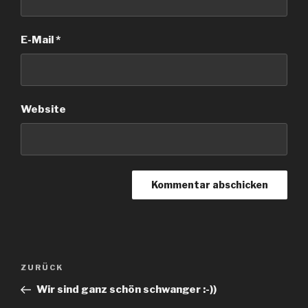
E-Mail
*
Website
Beitrags-
ZURÜCK
Vorheriger
Navigation
Beitrag
Wir sind ganz schön schwanger :-))