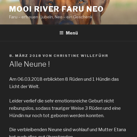
Zum
MOOI RIVER FARU NEO
Inhalt
Faru – erfreuen / jubeln, Neo – ein Geschenk
springen
Menü
VERÖFFENTLICHT
8. MÄRZ 2018
VON
CHRISTINE WILLEFÜHR
AM
Alle Neune !
Am 06.03.2018 erblickten 8 Rüden und 1 Hündin das
Licht der Welt.
Leider verlief die sehr emotionsreiche Geburt nicht
reibungslos, sodass trauriger Weise 3 Rüden und eine
Hündin nur noch tot geboren werden konnten.
Die verbleibenden Neune sind wohlauf und Mutter Etana